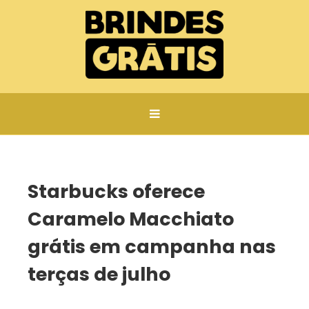
Página inicial
Starbucks oferece Caramelo Macchiato grátis em campanha nas terças de julho
Starbucks oferece
Caramelo Macchiato
grátis em campanha nas
terças de julho