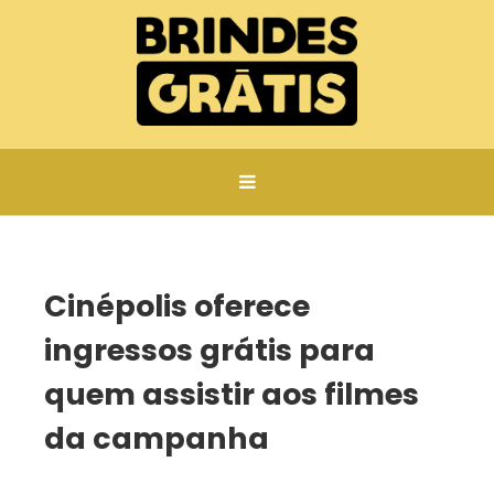
Página inicial
Cinépolis oferece ingressos grátis para quem assistir aos filmes da campanha
Cinépolis oferece
ingressos grátis para
quem assistir aos filmes
da campanha