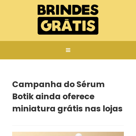
Página inicial
Campanha do Sérum Botik ainda oferece miniatura grátis nas lojas
Campanha do Sérum
Botik ainda oferece
miniatura grátis nas lojas