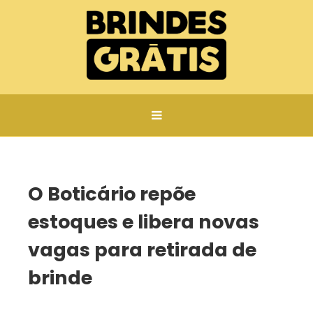
Página inicial
O Boticário repõe estoques e libera novas vagas para retirada de brinde
O Boticário repõe
estoques e libera novas
vagas para retirada de
brinde