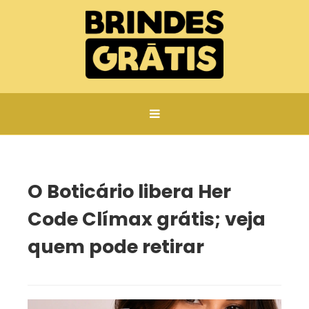
Página inicial
O Boticário libera Her Code Clímax grátis; veja quem pode retirar
O Boticário libera Her
Code Clímax grátis; veja
quem pode retirar