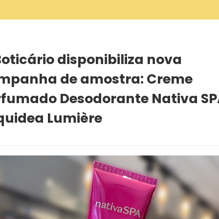
stra: Creme Perfumado Desodorante Nativa SPA Orquidea Lumière
oticário disponibiliza nova
mpanha de amostra: Creme
rfumado Desodorante Nativa SP
quidea Lumière