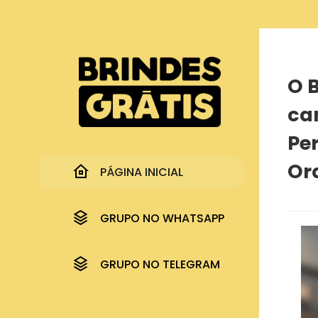
Página inicial
O Boticário disponibiliza nova campanha de amo
O B
ca
Pe
Or
PÁGINA INICIAL
GRUPO NO WHATSAPP
GRUPO NO TELEGRAM