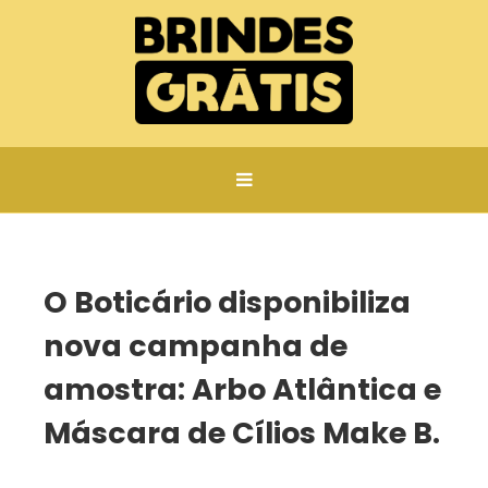
Página inicial
O Boticário disponibiliza nova campanha de amostra: Arbo Atlântica e Máscara de Cílios Make B.
O Boticário disponibiliza
nova campanha de
amostra: Arbo Atlântica e
Máscara de Cílios Make B.