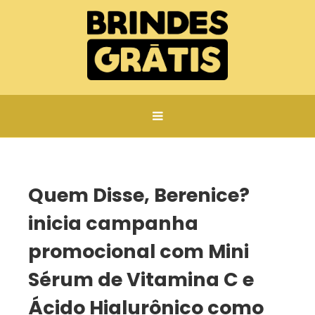
Página inicial
Quem Disse, Berenice? inicia campanha promocional com Mini Sérum de Vitamina C e Ácido Hialurônico como brinde em compras no site
Quem Disse, Berenice?
inicia campanha
promocional com Mini
Sérum de Vitamina C e
Ácido Hialurônico como