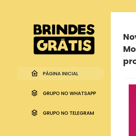
Página inicial
Nova Campanha da Libresse oferece Mochila 
No
Mo
pr
PÁGINA INICIAL
GRUPO NO WHATSAPP
GRUPO NO TELEGRAM