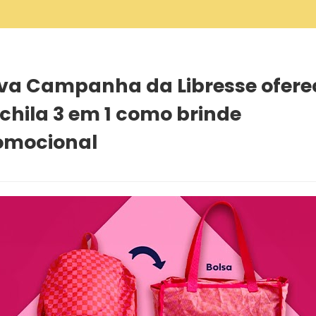
3 em 1 como brinde promocional
va Campanha da Libresse ofere
chila 3 em 1 como brinde
omocional