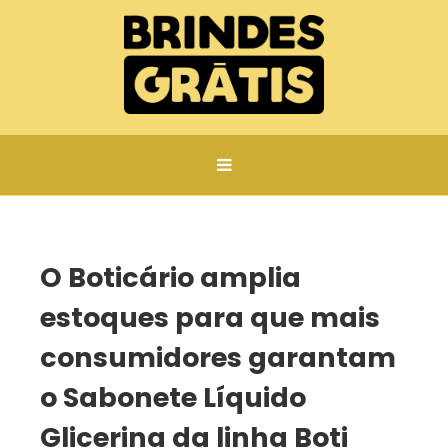
Página inicial
O Boticário amplia estoques para que mais consumidores garantam o Sabonete Líquido Glicerina da linha Boti Baby
O Boticário amplia
estoques para que mais
consumidores garantam
o Sabonete Líquido
Glicerina da linha Boti