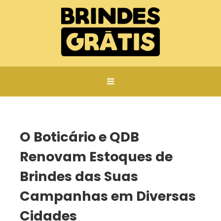
Página inicial
O Boticário e QDB Renovam Estoques de Brindes das Suas Campanhas em Diversas Cidades
O Boticário e QDB
Renovam Estoques de
Brindes das Suas
Campanhas em Diversas
Cidades