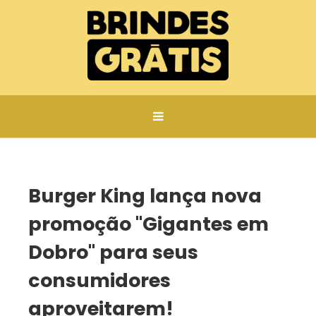
Página inicial
Burger King lança nova promoção "Gigantes em Dobro" para seus consumidores aproveitarem!
Burger King lança nova
promoção "Gigantes em
Dobro" para seus
consumidores
aproveitarem!