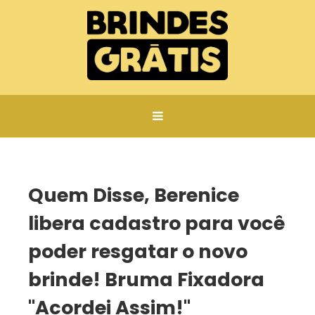
Página inicial
Quem Disse, Berenice libera cadastro para você poder resgatar o novo brinde! Bruma Fixadora "Acordei Assim!"
Quem Disse, Berenice
libera cadastro para você
poder resgatar o novo
brinde! Bruma Fixadora
"Acordei Assim!"