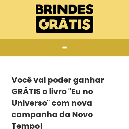
Página inicial
Você vai poder ganhar GRÁTIS o livro "Eu no Universo" com nova campanha da Novo Tempo!
Você vai poder ganhar
GRÁTIS o livro "Eu no
Universo" com nova
campanha da Novo
Tempo!