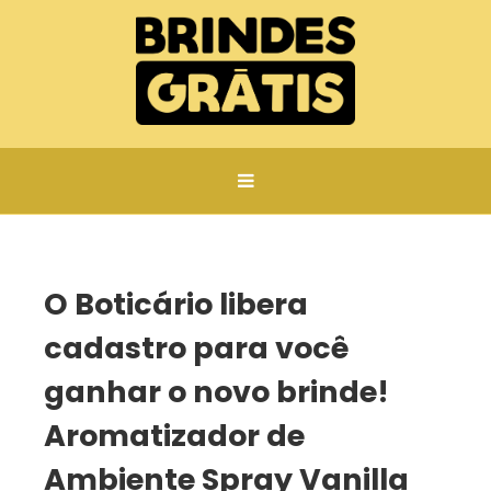
Página inicial
O Boticário libera cadastro para você ganhar o novo brinde! Aromatizador de Ambiente Spray Vanilla Sublime!
O Boticário libera
cadastro para você
ganhar o novo brinde!
Aromatizador de
Ambiente Spray Vanilla