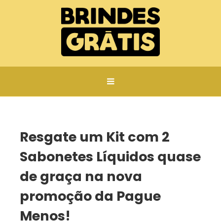
Página inicial
Resgate um Kit com 2 Sabonetes Líquidos quase de graça na nova promoção da Pague Menos!
Resgate um Kit com 2
Sabonetes Líquidos quase
de graça na nova
promoção da Pague
Menos!