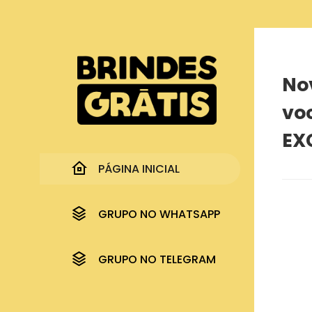
Página inicial
Nova promoção da Hellmann's para você po
No
vo
EX
PÁGINA INICIAL
GRUPO NO WHATSAPP
GRUPO NO TELEGRAM