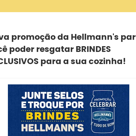
der resgatar BRINDES EXCLUSIVOS para a sua cozinha!
va promoção da Hellmann's pa
cê poder resgatar BRINDES
CLUSIVOS para a sua cozinha!