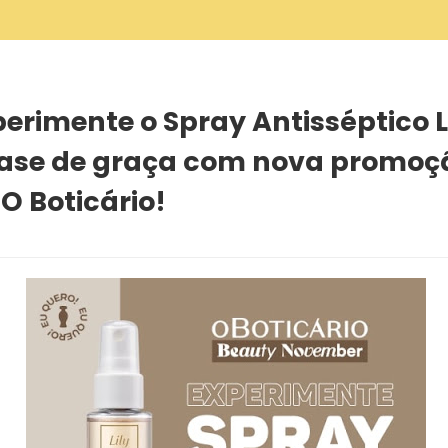
raça com nova promoção da O Boticário!
erimente o Spray Antisséptico L
ase de graça com nova promoç
O Boticário!