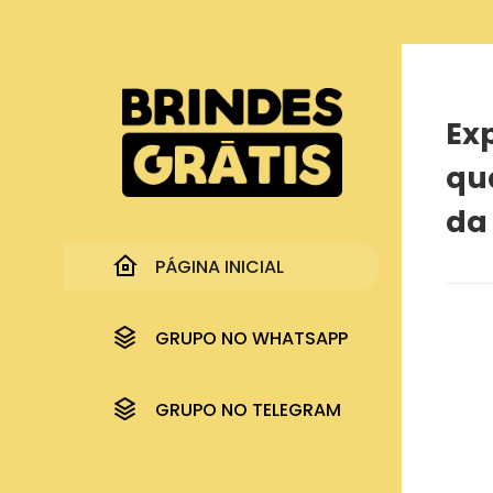
Página inicial
Experimente o Spray Antisséptico Lily quase de g
Exp
qu
da 
PÁGINA INICIAL
GRUPO NO WHATSAPP
GRUPO NO TELEGRAM