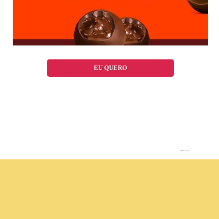
Created By
Blog
| © 2022