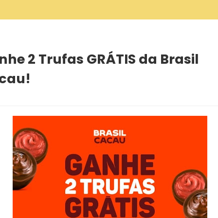
nhe 2 Trufas GRÁTIS da Brasil
cau!