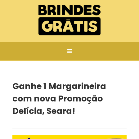
Página inicial
Ganhe 1 Margarineira com nova Promoção Delícia, Seara!
Ganhe 1 Margarineira
com nova Promoção
Delícia, Seara!