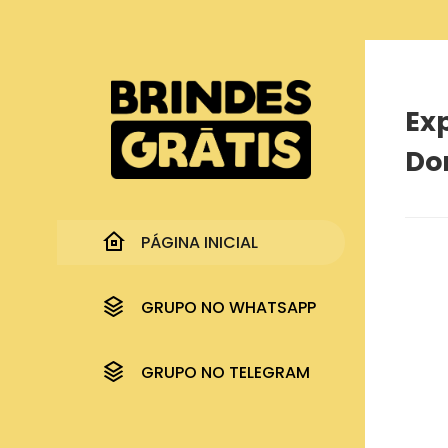
Página inicial
Experimente GRÁTIS novos sabores de Doritos
Ex
Do
PÁGINA INICIAL
GRUPO NO WHATSAPP
GRUPO NO TELEGRAM