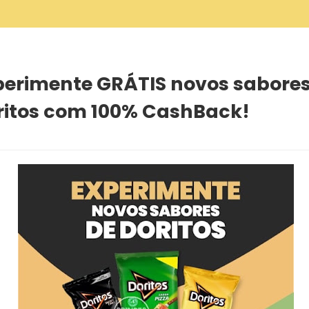
 com 100% CashBack!
perimente GRÁTIS novos sabores
ritos com 100% CashBack!