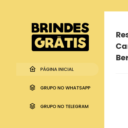
Página inicial
Resgate um Batom GRÁTIS com Campanha Recic
Re
Ca
Ber
PÁGINA INICIAL
GRUPO NO WHATSAPP
GRUPO NO TELEGRAM