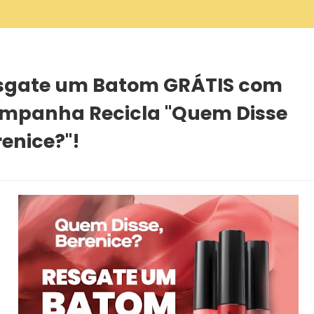
la "Quem Disse Berenice?"!
sgate um Batom GRÁTIS com
mpanha Recicla "Quem Disse
enice?"!