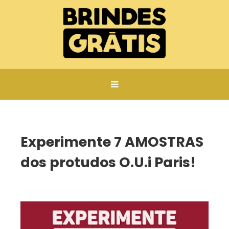
Página inicial
Experimente 7 AMOSTRAS dos protudos O.U.i Paris!
Experimente 7 AMOSTRAS
dos protudos O.U.i Paris!