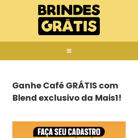
Página inicial
Ganhe Café GRÁTIS com Blend exclusivo da Mais1!
Ganhe Café GRÁTIS com
Blend exclusivo da Mais1!