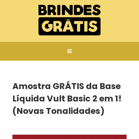
Página inicial
Vult
Amostra GRÁTIS da Base Líquida Vult Basic 2 em 1! (Novas Tonalidades)
Amostra GRÁTIS da Base
Líquida Vult Basic 2 em 1!
(Novas Tonalidades)